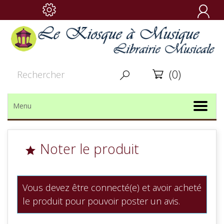

(0)


Menu
Noter le produit

Vous devez être connecté(e) et avoir acheté
le produit pour pouvoir poster un avis.