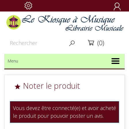

(0)


Menu
Noter le produit

Vous devez être connecté(e) et avoir acheté
le produit pour pouvoir poster un avis.