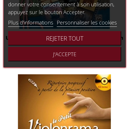
donner votre consentement à son utilisation,
appuyez sur le bouton Accepter.
Plus d'informations
Personnaliser les cookies
Ultimate movie instrumental solos - violon
REJETER TOUT
28,91 €
J'ACCEPTE