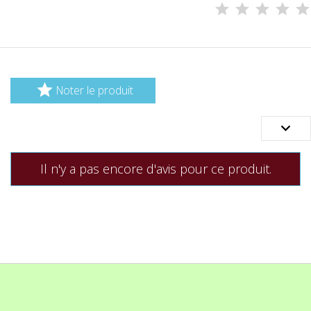

Noter le produit

Il n'y a pas encore d'avis pour ce produit.